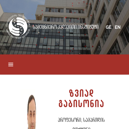
სამეცნიერო კვლევითი ინსტიტუტი
GE
EN
ზვიად
გაბისონია
პროფესორი, სამართლის