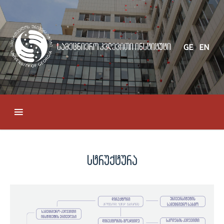
სამეცნიერო კვლევითი ინსტიტუტი
GE
EN
სტრუქტურა