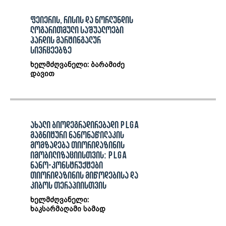
ფეიერის, რისის და ნორლუნდის
ლოგარითმული საშუალოები
ჰარდის მარტინგალურ
სივრცეებზე
ხელმძღვანელი: ბარამიძე
დავით
ახალი ბიოდეგრადირებადი PLGA
მაგნიტური ნანონაწილაკის
მომზადება თიორიდაზინის
იმობილიზაციისთვის: PLGA
ნანო-კონსტრუქტები
თიორიდაზინის მიწოდებისა და
კიბოს თერაპიისთვის
ხელმძღვანელი:
ხაკსარმაღამი სამად