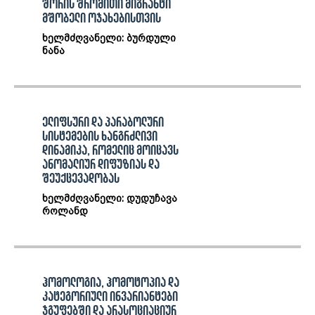
შორის შრომითი მიგრანტი
მშობელი ოჯახებისთვის
ხელმძღვანელი: ბურდული
ნანა
ელიფსური და პარაბოლური
სისტემების ხანგრძლივი
დინამიკა, რომელიც მოიცავს
ანომალიურ დიფუზიას და
შეუქცევადობას
ხელმძღვანელი: დუდუჩავა
როლანდ
ჰომოლოგია, ჰომოტოპია და
კატეგორიული ინვარიანტები
ჯგუფებში და არასოციაციურ