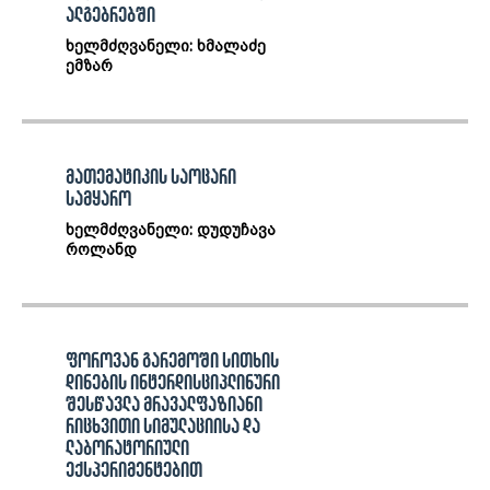
ალგებრებში
ხელმძღვანელი: ხმალაძე
ემზარ
მათემატიკის საოცარი
სამყარო
ხელმძღვანელი: დუდუჩავა
როლანდ
ფოროვან გარემოში სითხის
დინების ინტერდისციპლინური
შესწავლა მრავალფაზიანი
რიცხვითი სიმულაციისა და
ლაბორატორიული
ექსპერიმენტებით