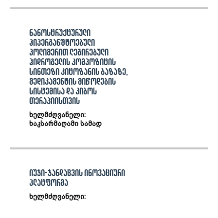
ნანოსტრუქტურული
ჰიპერგანშტოებული
პოლიმერით ლეგირებული
ჰიდროგელის კომპოზიტის
სინთეზი კიტოზანის ბაზაზე,
მედიკამენტის მიწოდების
სისტემისა და კიბოს
თერაპიისთვის
ხელმძღვანელი:
ხაკსარმაღამი სამად
იუჯი-ჯანდაცვის ინოვაციური
პლატფორმა
ხელმძღვანელი: